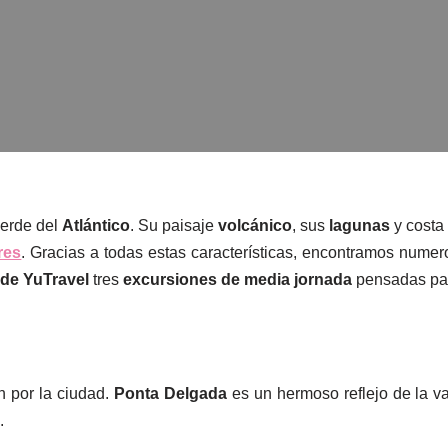
verde del
Atlántico
. Su paisaje
volcánico
, sus
lagunas
y costa
res
. Gracias a todas estas características, encontramos numero
de YuTravel
tres
excursiones de media jornada
pensadas para
n por la ciudad.
Ponta Delgada
es un hermoso reflejo de la va
.