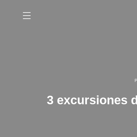
Saltar
al
contenido
P
3 excursiones d