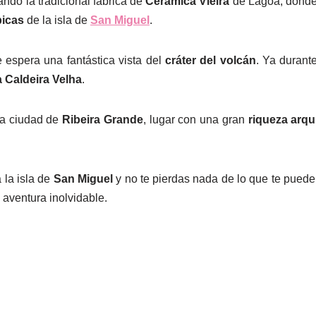
ando la tradicional fábrica de
Cerámica Vieira
de Lagoa, donde 
picas
de la isla de
San Miguel
.
e espera una fantástica vista del
cráter del volcán
. Ya durant
a Caldeira Velha
.
 la ciudad de
Ribeira Grande
, lugar con una gran
riqueza arqu
 la isla de
San Miguel
y no te pierdas nada de lo que te puede
 aventura inolvidable.